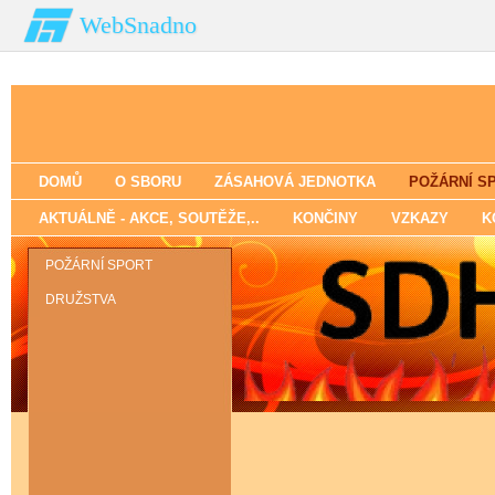
WebSnadno
DOMŮ
O SBORU
ZÁSAHOVÁ JEDNOTKA
POŽÁRNÍ S
AKTUÁLNĚ - AKCE‚ SOUTĚŽE‚..
KONČINY
VZKAZY
K
POŽÁRNÍ SPORT
DRUŽSTVA